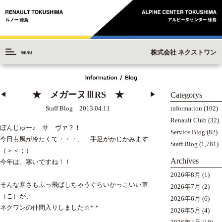
株式会社 ネクストワン
★ メガーヌⅢRS ★
Categorys
◀︎
▶︎
information
(102)
Staff Blog 2013.04.11
Renault Club
(32)
ぼんじゅー♪ サ ヴァ？！
Service Blog
(82)
今日も風が冷たくて・・・、 手足がかじかみます
Staff Blog
(1,781)
（＞＜；）
Archives
今年は、寒いですね！！
2026年8月
(1)
そんな寒さもふっ飛ばしちゃうぐらいかっこいい車
2026年7月
(2)
（こ）が、
2026年6月
(6)
ネクワンの仲間入りしました☆*＊
2026年5月
(4)