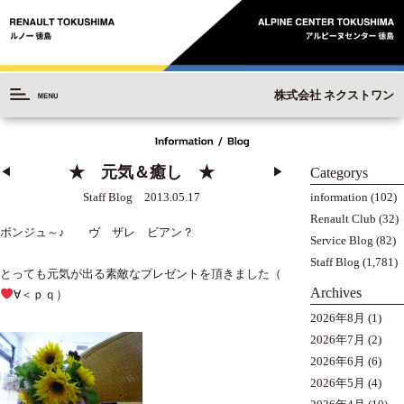
株式会社 ネクストワン
★ 元気＆癒し ★
Categorys
◀︎
▶︎
information
(102)
Staff Blog 2013.05.17
Renault Club
(32)
ボンジュ～♪ ヴ ザレ ビアン？
Service Blog
(82)
Staff Blog
(1,781)
とっても元気が出る素敵なプレゼントを頂きました（
Archives
∀＜ｐｑ）
2026年8月
(1)
2026年7月
(2)
2026年6月
(6)
2026年5月
(4)