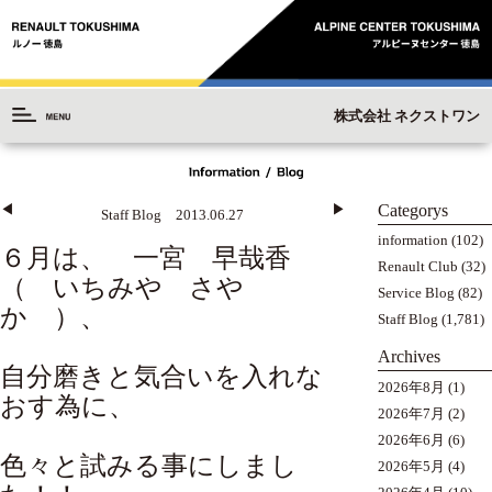
株式会社 ネクストワン
Categorys
◀︎
▶︎
Staff Blog 2013.06.27
information
(102)
６月は、 一宮 早哉香
Renault Club
(32)
（ いちみや さや
Service Blog
(82)
か ）、
Staff Blog
(1,781)
Archives
自分磨きと気合いを入れな
2026年8月
(1)
おす為に、
2026年7月
(2)
2026年6月
(6)
色々と試みる事にしまし
2026年5月
(4)