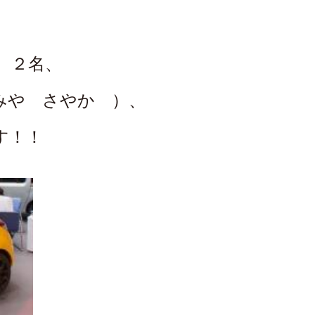
、
 ２名、
みや さやか ）、
す！！