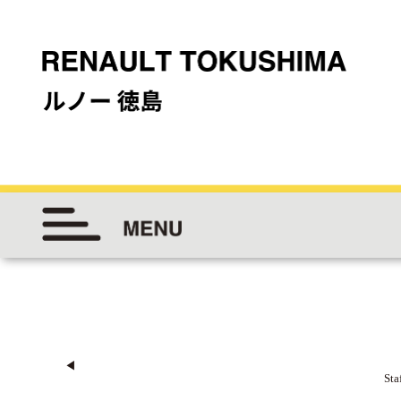
◀︎
Sta