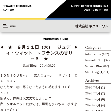
株式会社 ネクストワン
★ ９月１１日（木） ジュデ
Categorys
◀︎
▶︎
ィ・ウィット ～フランスの香り
information
(102)
～３ ★
Renault Club
(32)
Staff Blog 2014.09.20
Service Blog
(82)
Staff Blog
(1,781)
ＢＯＮＪＯＵＲ～♪ ぼんじゅ～♪ サヴァ？ Ｃ
Archives
ａ ｖａ？
なんだか、急に寒くなったように感じます（＞∀
2026年8月
(1)
＜；）
2026年7月
(2)
皆さん、体調は大丈夫でしょうか？！
2026年6月
(6)
夜、タオルケットだけでは、風邪をひいちゃいますよ
2026年5月
(4)
ぉ（＾∀＜；）