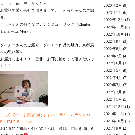
京 ⇔ 徳 島 なんとっ、
2023年2月
(9)
お電話で繋がらせて頂きまして、 えっちゃんのご紹
2023年1月
(6)
介、
2022年12月
(5)
えっちゃんの好きなフレンチミュージック（Charles
2022年11月
(6)
Trenet – La Mer）、
2022年10月
(4)
2022年9月
(3)
ダイアニさんのご紹介、ダイアニ作品の魅力、京都展
2022年8月
(2)
への思い等を
2022年7月
(4)
お届けします！！ 是非、お耳に掛かって頂きたいで
2022年6月
(3)
す！！
2022年5月
(9)
2022年4月
(7)
2022年3月
(2)
2022年2月
(6)
2022年1月
(5)
2021年12月
(4)
2021年11月
(1)
こちらで⇒
お聞き頂けます♪♪ サイマルラジオ♪♪
2021年10月
(1)
B・FM７９．１♪♪
2021年9月
(2)
お時間にご都合が付く皆さんは、是非、お聞き頂ける