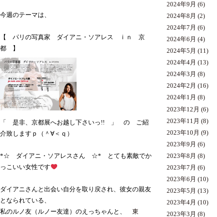
2024年9月
(6)
今週のテーマは、
2024年8月
(2)
2024年7月
(6)
【
パリの写真家 ダイアニ・ソアレス ｉｎ 京
2024年6月
(4)
都
】
2024年5月
(11)
2024年4月
(13)
2024年3月
(8)
2024年2月
(16)
2024年1月
(8)
2023年12月
(6)
2023年11月
(8)
「 是非、京都展へお越し下さいっ!! 」 の ご紹
2023年10月
(9)
介致しますｐ（＾∀＜ｑ）
2023年9月
(6)
2023年8月
(8)
*☆ ダイアニ・ソアレスさん ☆*
とても素敵でか
っこいい女性です
2023年7月
(6)
2023年6月
(10)
ダイアニさんと出会い自分を取り戻され、彼女の親友
2023年5月
(13)
となられている、
2023年4月
(10)
私のルノ友（ルノー友達）のえっちゃんと、
東
2023年3月
(8)