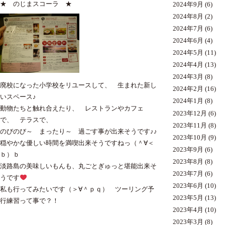
★ のじまスコーラ ★
2024年9月
(6)
2024年8月
(2)
2024年7月
(6)
2024年6月
(4)
2024年5月
(11)
2024年4月
(13)
2024年3月
(8)
廃校になった小学校をリユースして、 生まれた新し
2024年2月
(16)
いスペース♪
2024年1月
(8)
動物たちと触れ合えたり、 レストランやカフェ
2023年12月
(6)
で、 テラスで、
2023年11月
(8)
のびのび～ まったり～ 過ごす事が出来そうです♪♪
2023年10月
(9)
穏やかな優しい時間を満喫出来そうですねっ（＾∀＜
2023年9月
(6)
ｂ）ｂ
2023年8月
(8)
淡路島の美味しいもんも、丸ごとぎゅっと堪能出来そ
2023年7月
(6)
うです
2023年6月
(10)
私も行ってみたいです（＞∀＾ｐｑ） ツーリング予
2023年5月
(13)
行練習って事で？！
2023年4月
(10)
2023年3月
(8)