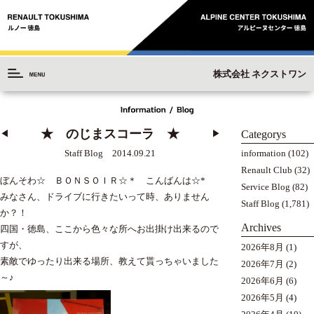
株式会社 ネクストワン
★ のじまスコーラ ★
Categorys
◀︎
▶︎
information
(102)
Staff Blog 2014.09.21
Renault Club
(32)
ぼんそわ☆ ＢＯＮＳＯＩＲ☆＊ こんばんは☆*
Service Blog
(82)
みなさん、ドライブに行きたいって時、ありません
Staff Blog
(1,781)
か？！
Archives
四国・徳島、ここから色々な所へお出掛け出来るので
すが、
2026年8月
(1)
素敵でゆったり出来る場所、教えて貰っちゃいました
2026年7月
(2)
～♪
2026年6月
(6)
2026年5月
(4)