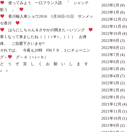
使ってみよう 一口フランス語 「 シャンテ
2023年2月
(9)
歌う 」
2023年1月
(6)
香川輸入車ショウ2016 1月30日-31日 サンメッ
2022年12月
(5)
セ香川
2022年11月
(6)
はらにしちゃん＆さやかの聞きた～いソング
2022年10月
(4)
寒くなって来ましたね（（（＞∀＜。））） お身
2022年9月
(3)
体、 ご自愛下さいませ!!
2022年8月
(2)
それでは、 今夜も20時 FM７９．１にチューニン
2022年7月
(4)
グ～
グ～ｄ（＞ε＜ｂ）
2022年6月
(3)
ど う ぞ 宜 し く お 願 い し ま す
2022年5月
(9)
♪ ♪
2022年4月
(7)
2022年3月
(2)
2022年2月
(6)
2022年1月
(5)
2021年12月
(4)
2021年11月
(1)
2021年10月
(1)
2021年9月
(2)