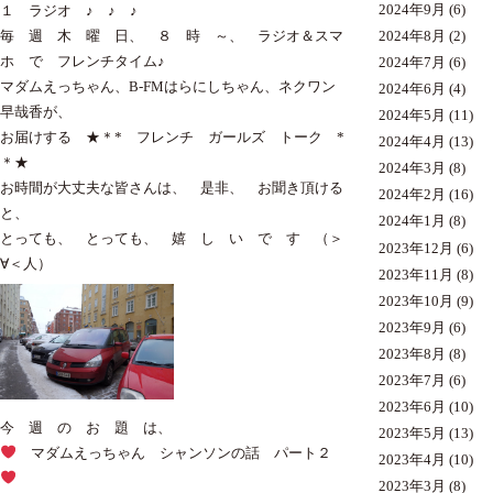
2024年9月
(6)
１ ラジオ ♪ ♪ ♪
毎 週 木 曜 日、 ８ 時 ～、 ラジオ＆スマ
2024年8月
(2)
ホ で フレンチタイム♪
2024年7月
(6)
マダムえっちゃん、B-FMはらにしちゃん、ネクワン
2024年6月
(4)
早哉香が、
2024年5月
(11)
お届けする ★＊* フレンチ ガールズ トーク *
2024年4月
(13)
＊★
2024年3月
(8)
お時間が大丈夫な皆さんは、 是非、 お聞き頂ける
2024年2月
(16)
と、
2024年1月
(8)
とっても、 とっても、 嬉 し い で す （＞
2023年12月
(6)
∀＜人）
2023年11月
(8)
2023年10月
(9)
2023年9月
(6)
2023年8月
(8)
2023年7月
(6)
2023年6月
(10)
今 週 の お 題 は、
2023年5月
(13)
マダムえっちゃん シャンソンの話 パート２
2023年4月
(10)
2023年3月
(8)