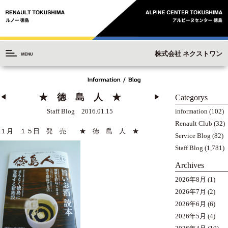
株式会社 ネクストワン
★ 徳 島 人 ★
Categorys
◀︎
▶︎
information
(102)
Staff Blog 2016.01.15
Renault Club
(32)
１月 １５日 発 売 ★ 徳 島 人 ★
Service Blog
(82)
Staff Blog
(1,781)
Archives
2026年8月
(1)
2026年7月
(2)
2026年6月
(6)
2026年5月
(4)